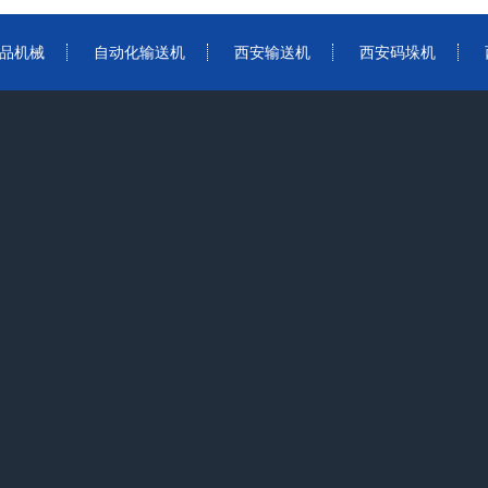
品机械
自动化输送机
西安输送机
西安码垛机
客户案例
在线留言
联系我们
新闻动态
客户案例
联系我们
客服QQ：381
电话：137207