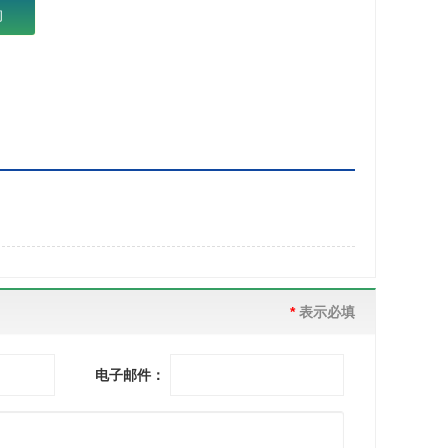
询
*
表示必填
0
电子邮件：
8